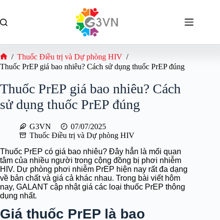
Chuyển
đến
phần
nội
dung
/
Thuốc Điều trị và Dự phòng HIV
/
Trang
Thuốc PrEP giá bao nhiêu? Cách sử dụng thuốc PrEP đúng
chủ
Thuốc PrEP giá bao nhiêu? Cách
sử dụng thuốc PrEP đúng
G3VN
07/07/2025
Thuốc Điều trị và Dự phòng HIV
Thuốc PrEP có giá bao nhiêu? Đây hẳn là mối quan
tâm của nhiều người trong cộng đồng bị phơi nhiễm
HIV. Dự phòng phơi nhiễm PrEP hiện nay rất đa dạng
về bản chất và giá cả khác nhau. Trong bài viết hôm
nay, GALANT cập nhật giá các loại thuốc PrEP thông
dụng nhất.
Giá thuốc PrEP là bao