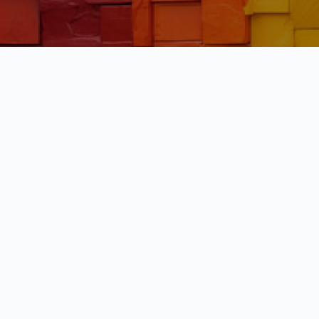
Dịch vụ nổi bật
Điều trị HI
Phòng khám Galant
– G3VN
Địa chỉ: 96 Ngô Thị Thu Minh, Phường
Pep (dự phòng
2, Quận Tân Bình
Xét nghiệm
Hotline/Zalo: 0901 386 618
Điều trị HI
Tel: 028. 7304 1869
Giờ làm việc: 11:00 – 20:00 (T2 – T7) –
Chủ nhật 11:00 – 18:30