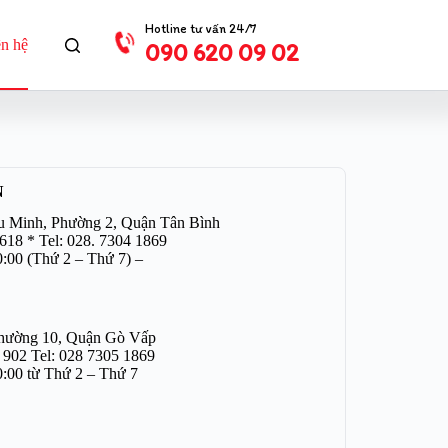
Hotline tư vấn 24/7
ên hệ
090 620 09 02
N
hu Minh, Phường 2, Quận Tân Bình
 618 * Tel: 028. 7304 1869
0:00 (Thứ 2 – Thứ 7) –
Phường 10, Quận Gò Vấp
0 902 Tel: 028 7305 1869
0:00 từ Thứ 2 – Thứ 7