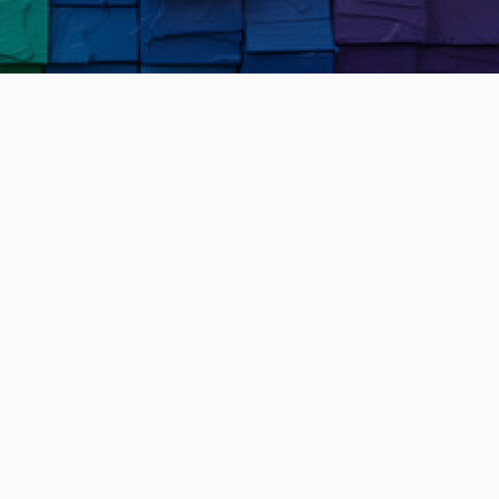
Kết nối nhanh
Fanpage
Youtube
Zalo
Map
Gmail