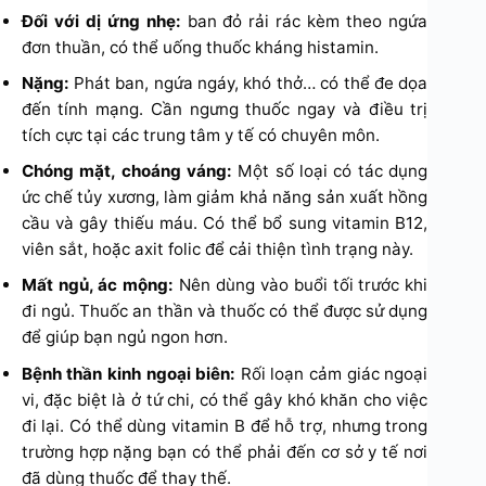
Đối với dị ứng nhẹ:
ban đỏ rải rác kèm theo ngứa
đơn thuần, có thể uống thuốc kháng histamin.
Nặng:
Phát ban, ngứa ngáy, khó thở… có thể đe dọa
đến tính mạng. Cần ngưng thuốc ngay và điều trị
tích cực tại các trung tâm y tế có chuyên môn.
Chóng mặt, choáng váng:
Một số loại có tác dụng
ức chế tủy xương, làm giảm khả năng sản xuất hồng
cầu và gây thiếu máu. Có thể bổ sung vitamin B12,
viên sắt, hoặc axit folic để cải thiện tình trạng này.
Mất ngủ, ác mộng:
Nên dùng vào buổi tối trước khi
đi ngủ. Thuốc an thần và thuốc có thể được sử dụng
để giúp bạn ngủ ngon hơn.
Bệnh thần kinh ngoại biên:
Rối loạn cảm giác ngoại
vi, đặc biệt là ở tứ chi, có thể gây khó khăn cho việc
đi lại. Có thể dùng vitamin B để hỗ trợ, nhưng trong
trường hợp nặng bạn có thể phải đến cơ sở y tế nơi
đã dùng thuốc để thay thế.