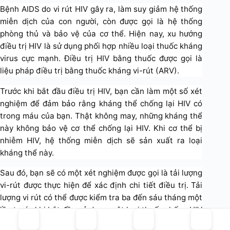
Bệnh AIDS do vi rút HIV gây ra, làm suy giảm hệ thống
miễn dịch của con người, còn được gọi là hệ thống
phòng thủ và bảo vệ của cơ thể. Hiện nay, xu hướng
điều trị HIV là sử dụng phối hợp nhiều loại thuốc kháng
virus cực mạnh. Điều trị HIV bằng thuốc được gọi là
liệu pháp điều trị bằng thuốc kháng vi-rút (ARV).
Trước khi bắt đầu điều trị HIV, bạn cần làm một số xét
nghiệm để đảm bảo rằng kháng thể chống lại HIV có
trong máu của bạn. Thật không may, những kháng thể
này không bảo vệ cơ thể chống lại HIV. Khi cơ thể bị
nhiễm HIV, hệ thống miễn dịch sẽ sản xuất ra loại
kháng thể này.
Sau đó, bạn sẽ có một xét nghiệm được gọi là tải lượng
vi-rút được thực hiện để xác định chi tiết điều trị. Tải
lượng vi rút có thể được kiểm tra ba đến sáu tháng một
lần trước khi bắt đầu sử dụng một loại thuốc chống HIV
mới và hai đến tám tuần sau khi bắt đầu một liệu pháp