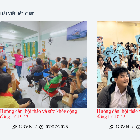
Bài viết liên quan
Hướng dẫn, hội thảo và sức khỏe cộng
Hướng dẫn, hội thảo 
đồng LGBT 3
đồng LGBT 2
G3VN
07/07/2025
G3VN