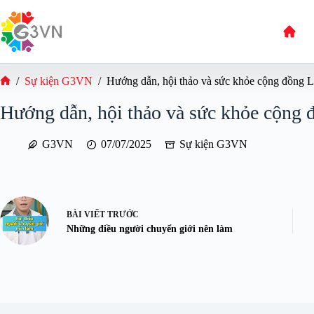
Chuyển
đến
phần
nội
dung
/
Sự kiện G3VN
/
Hướng dẫn, hội thảo và sức khỏe cộng đồng
Trang
chủ
Hướng dẫn, hội thảo và sức khỏe cộn
G3VN
07/07/2025
Sự kiện G3VN
BÀI VIẾT
TRƯỚC
Những điều người chuyển giới nên làm