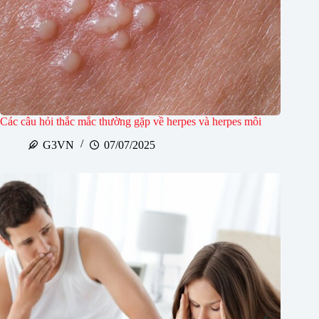
Các câu hỏi thắc mắc thường gặp về herpes và herpes môi
G3VN
07/07/2025