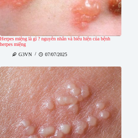
Herpes miệng là gì ? nguyên nhân và biểu hiện của bệnh
herpes miệng
G3VN
07/07/2025