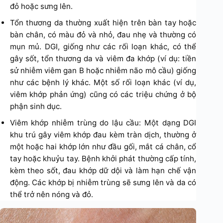
đỏ hoặc sưng lên.
Tổn thương da thường xuất hiện trên bàn tay hoặc
bàn chân, có màu đỏ và nhỏ, đau nhẹ và thường có
mụn mủ. DGI, giống như các rối loạn khác, có thể
gây sốt, tổn thương da và viêm đa khớp (ví dụ: tiền
sử nhiễm viêm gan B hoặc nhiễm não mô cầu) giống
như các bệnh lý khác. Một số rối loạn khác (ví dụ,
viêm khớp phản ứng) cũng có các triệu chứng ở bộ
phận sinh dục.
Viêm khớp nhiễm trùng do lậu cầu: Một dạng DGI
khu trú gây viêm khớp đau kèm tràn dịch, thường ở
một hoặc hai khớp lớn như đầu gối, mắt cá chân, cổ
tay hoặc khuỷu tay. Bệnh khởi phát thường cấp tính,
kèm theo sốt, đau khớp dữ dội và làm hạn chế vận
động. Các khớp bị nhiễm trùng sẽ sưng lên và da có
thể trở nên nóng và đỏ.