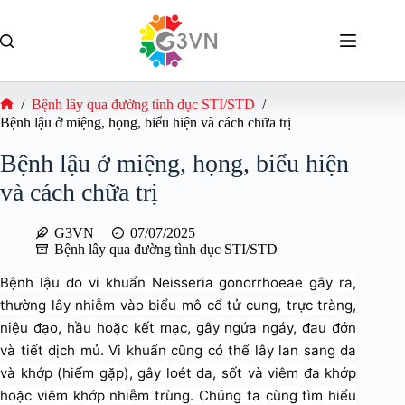
Chuyển
đến
phần
nội
dung
/
Bệnh lây qua đường tình dục STI/STD
/
Trang
Bệnh lậu ở miệng, họng, biểu hiện và cách chữa trị
chủ
Bệnh lậu ở miệng, họng, biểu hiện
và cách chữa trị
G3VN
07/07/2025
Bệnh lây qua đường tình dục STI/STD
Bệnh lậu do vi khuẩn Neisseria gonorrhoeae gây ra,
thường lây nhiễm vào biểu mô cổ tử cung, trực tràng,
niệu đạo, hầu hoặc kết mạc, gây ngứa ngáy, đau đớn
và tiết dịch mủ. Vi khuẩn cũng có thể lây lan sang da
và khớp (hiếm gặp), gây loét da, sốt và viêm đa khớp
hoặc viêm khớp nhiễm trùng. Chúng ta cùng tìm hiểu