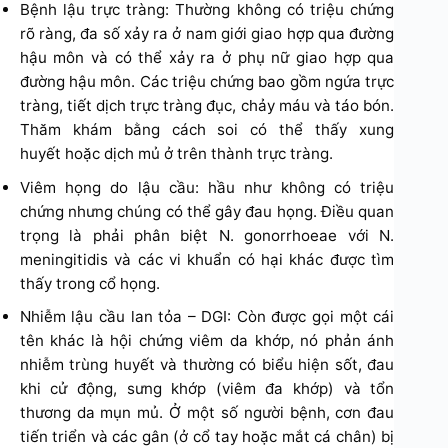
Bệnh lậu trực tràng: Thường không có triệu chứng
rõ ràng, đa số xảy ra ở nam giới giao hợp qua đường
hậu môn và có thể xảy ra ở phụ nữ giao hợp qua
đường hậu môn. Các triệu chứng bao gồm ngứa trực
tràng, tiết dịch trực tràng đục, chảy máu và táo bón.
Thăm khám bằng cách soi có thể thấy xung
huyết hoặc dịch mủ ở trên thành trực tràng.
Viêm họng do lậu cầu: hầu như không có triệu
chứng nhưng chúng có thể gây đau họng. Điều quan
trọng là phải phân biệt N. gonorrhoeae với N.
meningitidis và các vi khuẩn có hại khác được tìm
thấy trong cổ họng.
Nhiễm lậu cầu lan tỏa – DGI: Còn được gọi một cái
tên khác là hội chứng viêm da khớp, nó phản ánh
nhiễm trùng huyết và thường có biểu hiện sốt, đau
khi cử động, sưng khớp (viêm đa khớp) và tổn
thương da mụn mủ. Ở một số người bệnh, cơn đau
tiến triển và các gân (ở cổ tay hoặc mắt cá chân) bị