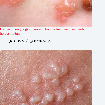
Herpes miệng là gì ? nguyên nhân và biểu hiện của bệnh
herpes miệng
G3VN
07/07/2025