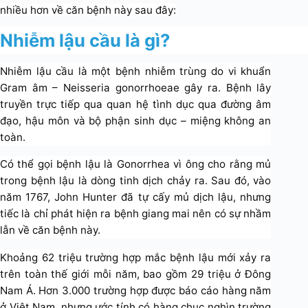
nhiều hơn về căn bệnh này sau đây:
Nhiễm lậu cầu là gì?
Nhiễm lậu cầu là một bệnh nhiễm trùng do vi khuẩn
Gram âm – Neisseria gonorrhoeae gây ra. Bệnh lây
truyền trực tiếp qua quan hệ tình dục qua đường âm
đạo, hậu môn và bộ phận sinh dục – miệng không an
toàn.
Có thể gọi bệnh lậu là Gonorrhea vì ông cho rằng mủ
trong bệnh lậu là dòng tinh dịch chảy ra. Sau đó, vào
năm 1767, John Hunter đã tự cấy mủ dịch lậu, nhưng
tiếc là chỉ phát hiện ra bệnh giang mai nên có sự nhầm
lẫn về căn bệnh này.
Khoảng 62 triệu trường hợp mắc bệnh lậu mới xảy ra
trên toàn thế giới mỗi năm, bao gồm 29 triệu ở Đông
Nam Á. Hơn 3.000 trường hợp được báo cáo hàng năm
ở Việt Nam, nhưng ước tính có hàng chục nghìn trường