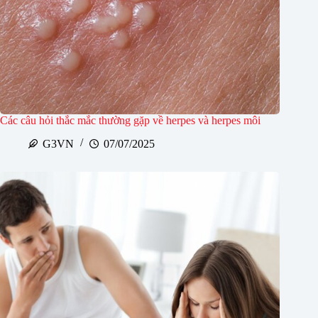
Các câu hỏi thắc mắc thường gặp về herpes và herpes môi
G3VN
07/07/2025