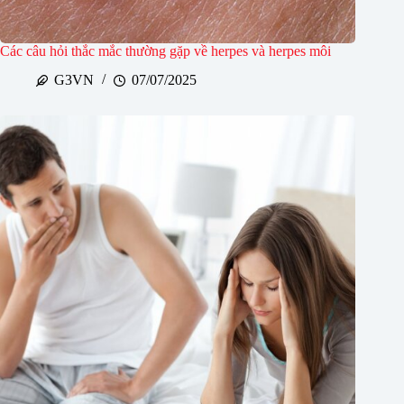
Các câu hỏi thắc mắc thường gặp về herpes và herpes môi
G3VN
07/07/2025