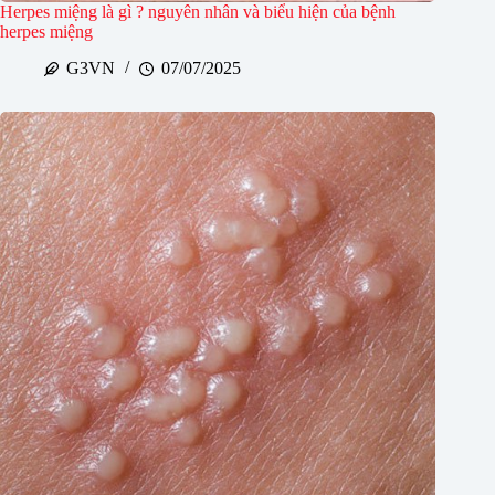
Herpes miệng là gì ? nguyên nhân và biểu hiện của bệnh
herpes miệng
G3VN
07/07/2025